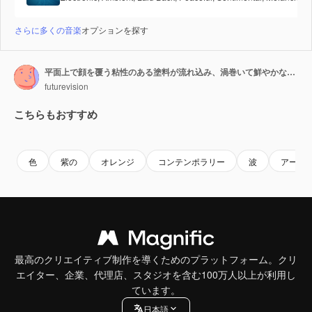
さらに多くの音楽
オプションを探す
平面上で顔を覆う粘性のある塗料が流れ込み、渦巻いて鮮やかな抽象的な流体アートになる。
futurevision
こちらもおすすめ
Premium
Premium
Premium
Premium
色
紫の
オレンジ
コンテンポラリー
波
アーチ
最高のクリエイティブ制作を導くためのプラットフォーム。クリ
エイター、企業、代理店、スタジオを含む100万人以上が利用し
ています。
日本語