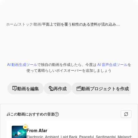
ホーム
/
ストック
/
動画
/
平面上で顔を覆う粘性のある塗料が流れ込み…
AI 生成コンテンツ
AI 動画生成ツール
で独自の動画を作成したら、今度は
AI 音声合成ツール
を
Premium
使って素晴らしいボイスオーバーを追加しましょう
動画を編集
再作成
動画プロジェクトを作成
この動画におすすめの音楽
From Afar
Electronic
,
Ambient
,
Laid Back
,
Peaceful
,
Sentimental
,
Melancholic