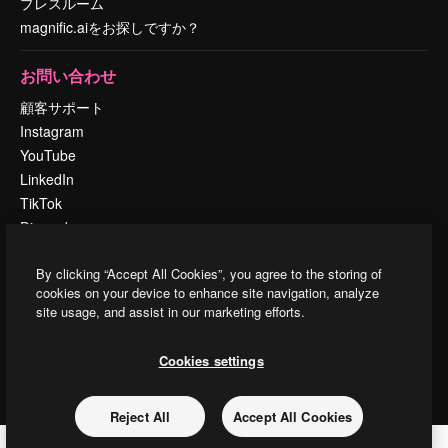
プレスルーム
magnific.aiをお探しですか？
お問い合わせ
顧客サポート
Instagram
YouTube
LinkedIn
TikTok
Discord
X
By clicking “Accept All Cookies”, you agree to the storing of
Reddit
cookies on your device to enhance site navigation, analyze
site usage, and assist in our marketing efforts.
Copyright © 2010-
2026
Freepik Company S.L.U.
無断複写・転載を禁じま
Cookies settings
す
.
Reject All
Accept All Cookies