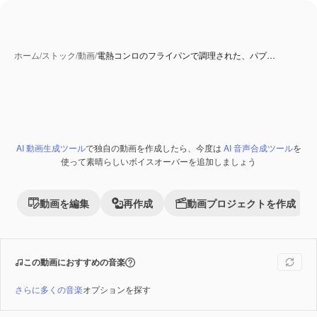
ホーム
/
ストック
/
動画
/
電熱コンロのフライパンで調理された、パプ…
AI 動画生成ツール
で独自の動画を作成したら、今度は
AI 音声合成ツール
を
Premium
使って素晴らしいボイスオーバーを追加しましょう
動画を編集
再作成
動画プロジェクトを作成
この動画におすすめの音楽
さらに多くの音楽
オプションを探す