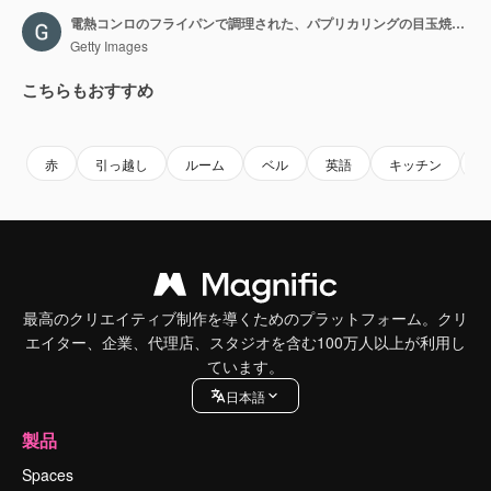
電熱コンロのフライパンで調理された、パプリカリングの目玉焼きとローズマリー、タイムの小枝
Getty Images
こちらもおすすめ
Premium
Premium
Premium
Premium
赤
引っ越し
ルーム
ベル
英語
キッチン
最高のクリエイティブ制作を導くためのプラットフォーム。クリ
エイター、企業、代理店、スタジオを含む100万人以上が利用し
ています。
日本語
製品
Spaces