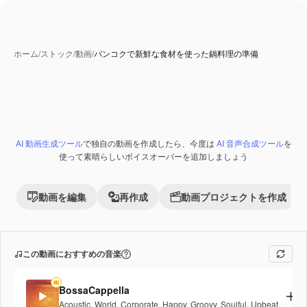
ホーム
/
ストック
/
動画
/
バンコクで新鮮な食材を使った鍋料理の準備
AI 動画生成ツール
で独自の動画を作成したら、今度は
AI 音声合成ツール
を
Premium
使って素晴らしいボイスオーバーを追加しましょう
動画を編集
再作成
動画プロジェクトを作成
この動画におすすめの音楽
BossaCappella
Acoustic
,
World
,
Corporate
,
Happy
,
Groovy
,
Soulful
,
Upbeat