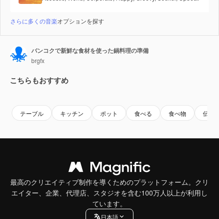
さらに多くの音楽
オプションを探す
バンコクで新鮮な食材を使った鍋料理の準備
brgfx
こちらもおすすめ
Premium
Premium
Premium
Premium
テーブル
キッチン
ポット
食べる
食べ物
伝統
最高のクリエイティブ制作を導くためのプラットフォーム。クリ
エイター、企業、代理店、スタジオを含む100万人以上が利用し
ています。
日本語