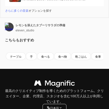
さらに多くの音楽
オプションを探す
レモンを添えたタブーリサラダの準備
eleven_studio
こちらもおすすめ
Premium
Premium
Premium
Premium
テーブル
手
食べる
食べ物
晩ごはん
食事
最高のクリエイティブ制作を導くためのプラットフォーム。クリ
エイター、企業、代理店、スタジオを含む100万人以上が利用し
ています。
日本語