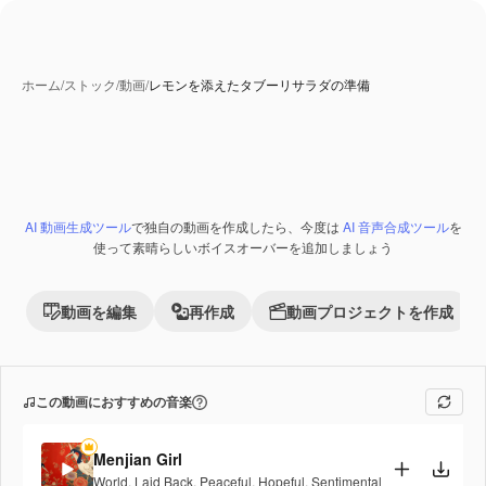
ホーム
/
ストック
/
動画
/
レモンを添えたタブーリサラダの準備
AI 動画生成ツール
で独自の動画を作成したら、今度は
AI 音声合成ツール
を
Premium
使って素晴らしいボイスオーバーを追加しましょう
動画を編集
再作成
動画プロジェクトを作成
この動画におすすめの音楽
Menjian Girl
World
,
Laid Back
,
Peaceful
,
Hopeful
,
Sentimental