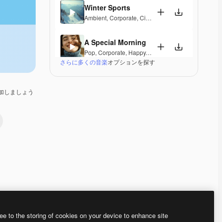
Winter Sports
Ambient
,
Corporate
,
Cinematic
,
Peaceful
,
Hopeful
,
A Special Morning
Pop
,
Corporate
,
Happy
,
Laid Back
,
Peaceful
,
Hopef
さらに多くの音楽
オプションを探す
Fine Day Anthem
Pop
,
Corporate
,
Happy
,
Groovy
,
Peaceful
,
Hopeful
,
加しましょう
Luxury Escape
Corporate
,
Epic
,
Groovy
,
Peaceful
,
Elegant
Calming State
Pop
,
Acoustic
,
Corporate
,
Laid Back
,
Peaceful
,
Hop
Ozone
Electronic
,
Ambient
,
Corporate
,
Laid Back
,
Peacefu
Premium
Premium
Premium
Premium
ee to the storing of cookies on your device to enhance site