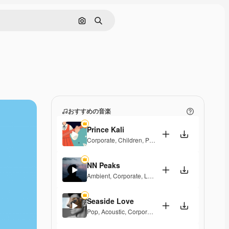
画像で検索
検索
おすすめの音楽
Prince Kali
Corporate
,
Children
,
Peaceful
,
Hopeful
,
Melancholi
NN Peaks
Ambient
,
Corporate
,
Laid Back
,
Peaceful
,
Hopeful
Seaside Love
Pop
,
Acoustic
,
Corporate
,
Peaceful
,
Hopeful
,
Upbea