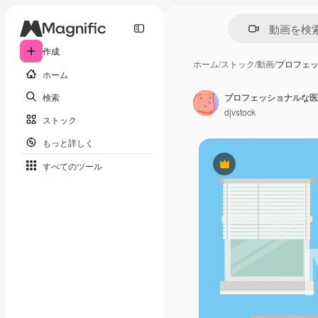
作成
ホーム
/
ストック
/
動画
/
プロフェッ
ホーム
検索
プロフェッショナルな医
djvstock
ストック
もっと詳しく
すべてのツール
Premium