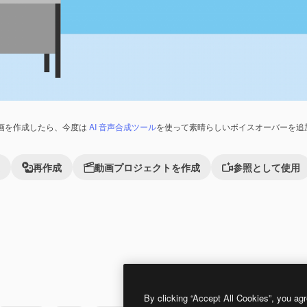
画を作成したら、今度は
AI 音声合成ツール
を使って素晴らしいボイスオーバーを追
再作成
動画プロジェクトを作成
参照として使用
Premium
Premium
By clicking “Accept All Cookies”, you agr