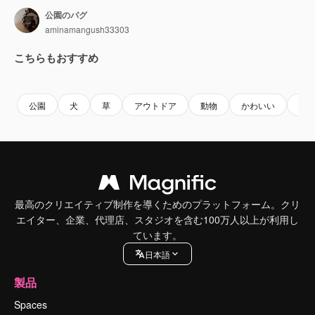
公園のパグ
aminamangush33303
こちらもおすすめ
Premium
Premium
Premium
Premium
公園
犬
草
アウトドア
動物
かわいい
ハ
最高のクリエイティブ制作を導くためのプラットフォーム。クリ
エイター、企業、代理店、スタジオを含む100万人以上が利用し
ています。
日本語
製品
Spaces