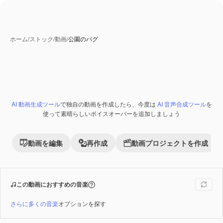
ホーム
/
ストック
/
動画
/
公園のパグ
AI 動画生成ツール
で独自の動画を作成したら、今度は
AI 音声合成ツール
を
Premium
使って素晴らしいボイスオーバーを追加しましょう
動画を編集
再作成
動画プロジェクトを作成
この動画におすすめの音楽
さらに多くの音楽
オプションを探す