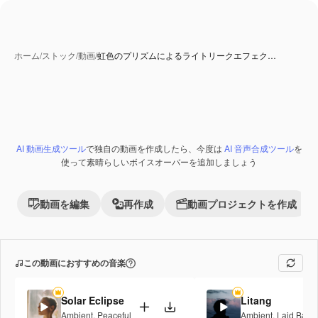
ホーム
/
ストック
/
動画
/
虹色のプリズムによるライトリークエフェク…
AI 動画生成ツール
で独自の動画を作成したら、今度は
AI 音声合成ツール
を
Premium
使って素晴らしいボイスオーバーを追加しましょう
動画を編集
再作成
動画プロジェクトを作成
この動画におすすめの音楽
Solar Eclipse
Litang
Ambient
,
Peaceful
Ambient
,
Laid Back