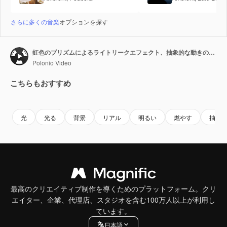
さらに多くの音楽
オプションを探す
虹色のプリズムによるライトリークエフェクト、抽象的な動きのオーバーレイ
Polonio Video
こちらもおすすめ
Premium
Premium
Premium
Premium
光
光る
背景
リアル
明るい
燃やす
抽象
最高のクリエイティブ制作を導くためのプラットフォーム。クリ
エイター、企業、代理店、スタジオを含む100万人以上が利用し
ています。
日本語