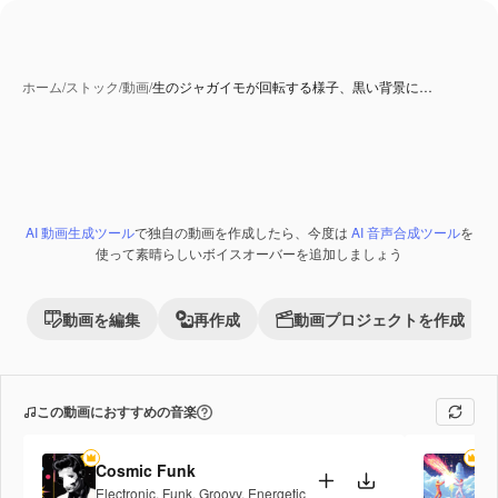
ホーム
/
ストック
/
動画
/
生のジャガイモが回転する様子、黒い背景に…
AI 動画生成ツール
で独自の動画を作成したら、今度は
AI 音声合成ツール
を
Premium
使って素晴らしいボイスオーバーを追加しましょう
動画を編集
再作成
動画プロジェクトを作成
この動画におすすめの音楽
Cosmic Funk
Fi
Electronic
,
Funk
,
Groovy
,
Energetic
Po