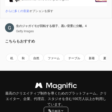
さらに多くの音楽
オプションを探す
生のジャガイモが回転する様子、黒い背景に分離。4
Getty Images
こちらもおすすめ
Premium
Premium
Premium
Premium
机
秋
自然
ファーム
テーブル
新着
夏
最高のクリエイティブ制作を導くためのプラットフォーム。クリ
エイター、企業、代理店、スタジオを含む100万人以上が利用し
ています。
日本語