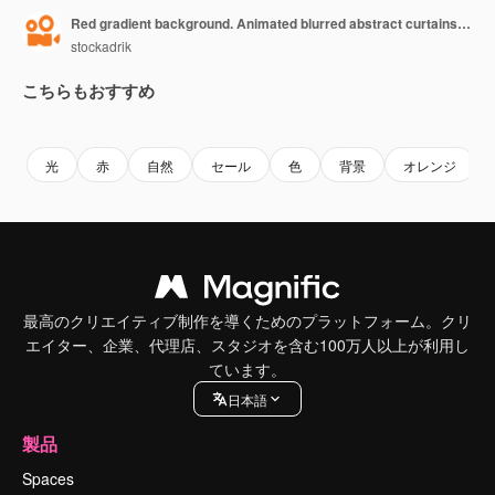
Red gradient background. Animated blurred abstract curtains. Looped motion graphics.
stockadrik
こちらもおすすめ
Premium
Premium
Premium
Premium
光
赤
自然
セール
色
背景
オレンジ
最高のクリエイティブ制作を導くためのプラットフォーム。クリ
エイター、企業、代理店、スタジオを含む100万人以上が利用し
ています。
日本語
製品
Spaces