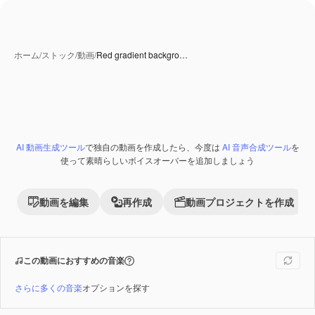
ホーム
/
ストック
/
動画
/
Red gradient backgro…
AI 動画生成ツール
で独自の動画を作成したら、今度は
AI 音声合成ツール
を
Premium
使って素晴らしいボイスオーバーを追加しましょう
動画を編集
再作成
動画プロジェクトを作成
この動画におすすめの音楽
さらに多くの音楽
オプションを探す