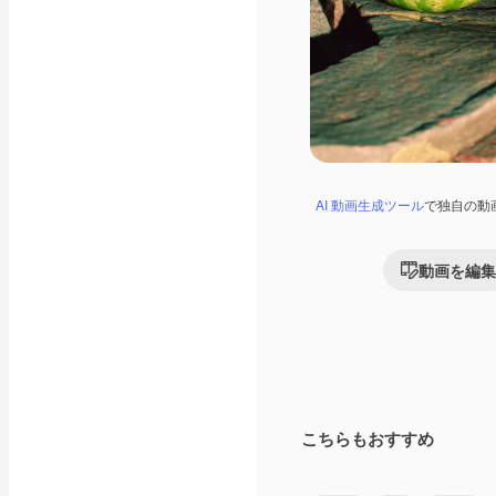
AI 動画生成ツール
で独自の動
動画を編集
こちらもおすすめ
Premium
Premium