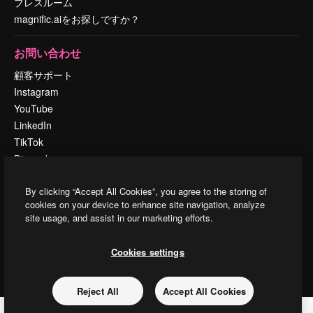
プレスルーム
magnific.aiをお探しですか？
お問い合わせ
顧客サポート
Instagram
YouTube
LinkedIn
TikTok
Discord
X
By clicking “Accept All Cookies”, you agree to the storing of
Reddit
cookies on your device to enhance site navigation, analyze
site usage, and assist in our marketing efforts.
Copyright © 2010-
2026
Freepik Company S.L.U.
無断複写・転載を禁じま
Cookies settings
す
.
Reject All
Accept All Cookies