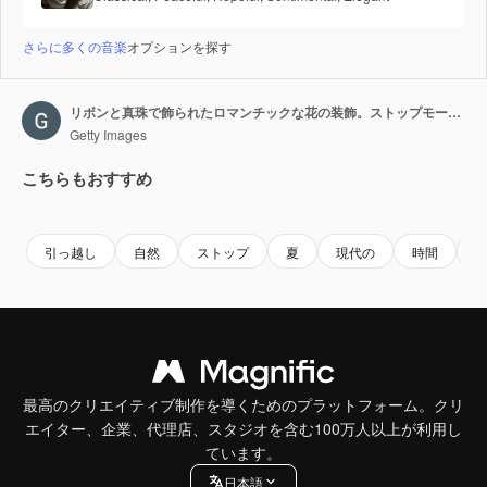
さらに多くの音楽
オプションを探す
リボンと真珠で飾られたロマンチックな花の装飾。ストップモーション
Getty Images
こちらもおすすめ
Premium
Premium
Premium
Premium
引っ越し
自然
ストップ
夏
現代の
時間
最高のクリエイティブ制作を導くためのプラットフォーム。クリ
エイター、企業、代理店、スタジオを含む100万人以上が利用し
ています。
日本語