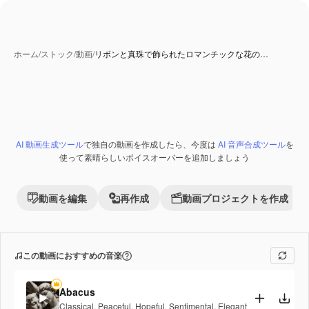
ホーム
/
ストック
/
動画
/
リボンと真珠で飾られたロマンチックな花の…
AI 動画生成ツール
で独自の動画を作成したら、今度は
AI 音声合成ツール
を
Premium
使って素晴らしいボイスオーバーを追加しましょう
動画を編集
再作成
動画プロジェクトを作成
この動画におすすめの音楽
Abacus
Classical
,
Peaceful
,
Hopeful
,
Sentimental
,
Elegant