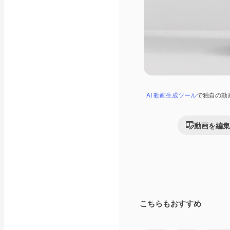
AI 動画生成ツール
で独自の動
動画を編集
こちらもおすすめ
Premium
Premium
AIによって生成さ