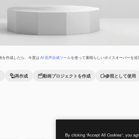
画を作成したら、今度は
AI 音声合成ツール
を使って素晴らしいボイスオーバーを追
再作成
動画プロジェクトを作成
参照として使用
れました。
Premium
Premium
By clicking “Accept All Cookies”, you agr