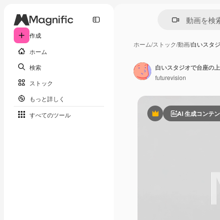
作成
ホーム
/
ストック
/
動画
/
白いスタ
ホーム
検索
futurevision
ストック
もっと詳しく
AI 生成コンテ
すべてのツール
Premium