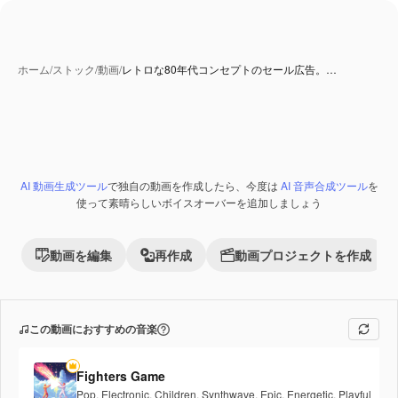
ホーム
/
ストック
/
動画
/
レトロな80年代コンセプトのセール広告。…
AI 生成コンテンツ
AI 動画生成ツール
で独自の動画を作成したら、今度は
AI 音声合成ツール
を
Premium
使って素晴らしいボイスオーバーを追加しましょう
動画を編集
再作成
動画プロジェクトを作成
この動画におすすめの音楽
Fighters Game
Pop
,
Electronic
,
Children
,
Synthwave
,
Epic
,
Energetic
,
Playful