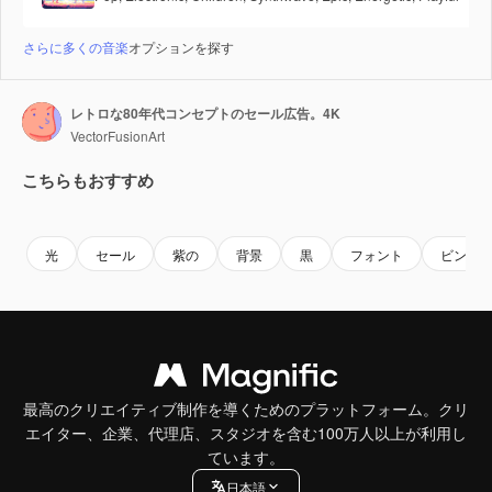
さらに多くの音楽
オプションを探す
レトロな80年代コンセプトのセール広告。4K
VectorFusionArt
こちらもおすすめ
Premium
Premium
AIによって生成されました。
Premium
Premium
AIによっ
光
セール
紫の
背景
黒
フォント
ビンテ
最高のクリエイティブ制作を導くためのプラットフォーム。クリ
エイター、企業、代理店、スタジオを含む100万人以上が利用し
ています。
日本語