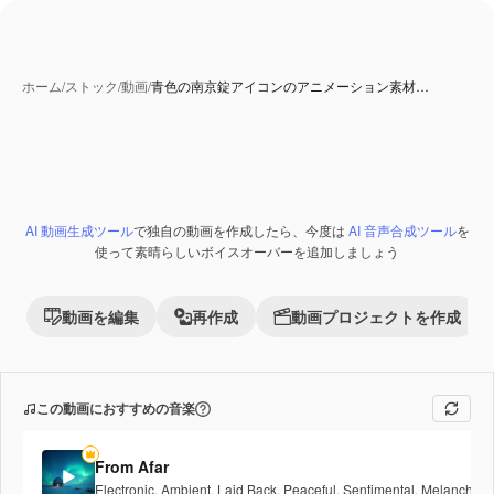
ホーム
/
ストック
/
動画
/
青色の南京錠アイコンのアニメーション素材…
AI 生成コンテンツ
AI 動画生成ツール
で独自の動画を作成したら、今度は
AI 音声合成ツール
を
Premium
使って素晴らしいボイスオーバーを追加しましょう
動画を編集
再作成
動画プロジェクトを作成
この動画におすすめの音楽
From Afar
Electronic
,
Ambient
,
Laid Back
,
Peaceful
,
Sentimental
,
Melancholic