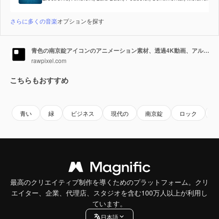
さらに多くの音楽
オプションを探す
青色の南京錠アイコンのアニメーション素材、透過4K動画、アルファチャンネル、ProRes 4444
rawpixel.com
こちらもおすすめ
Premium
Premium
AIによって生成されました。
Premium
Premium
青い
緑
ビジネス
現代の
南京錠
ロック
最高のクリエイティブ制作を導くためのプラットフォーム。クリ
エイター、企業、代理店、スタジオを含む100万人以上が利用し
ています。
日本語