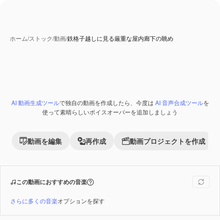
ホーム
/
ストック
/
動画
/
鉄格子越しに見る厳重な屋内廊下の眺め
AI 動画生成ツール
で独自の動画を作成したら、今度は
AI 音声合成ツール
を
Premium
使って素晴らしいボイスオーバーを追加しましょう
動画を編集
再作成
動画プロジェクトを作成
この動画におすすめの音楽
さらに多くの音楽
オプションを探す