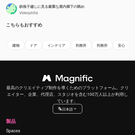
鉄格子越しに見る厳重な屋内廊下の眺め
Videophilia
こちらもおすすめ
Premium
Premium
Premium
Premium
AIによっ
建物
ドア
インテリア
刑務所
刑務所
安心
最高のクリエイティブ制作を導くためのプラットフォーム。クリ
エイター、企業、代理店、スタジオを含む100万人以上が利用し
ています。
日本語
製品
Spaces