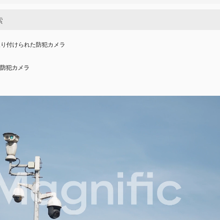
取り付けられた防犯カメラ
防犯カメラ