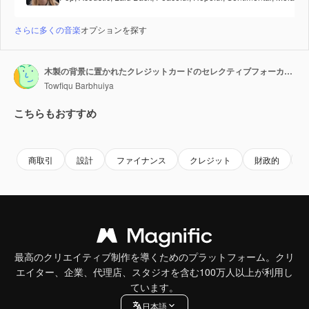
さらに多くの音楽
オプションを探す
木製の背景に置かれたクレジットカードのセレクティブフォーカスによるクローズアップ。
Towfiqu Barbhuiya
こちらもおすすめ
Premium
Premium
Premium
Premium
商取引
設計
ファイナンス
クレジット
財政的
最高のクリエイティブ制作を導くためのプラットフォーム。クリ
エイター、企業、代理店、スタジオを含む100万人以上が利用し
ています。
日本語