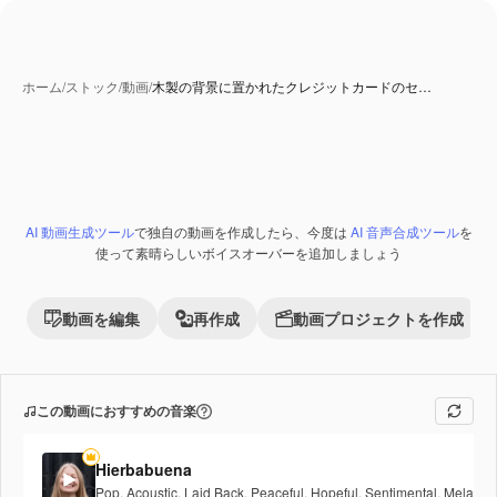
ホーム
/
ストック
/
動画
/
木製の背景に置かれたクレジットカードのセ…
AI 動画生成ツール
で独自の動画を作成したら、今度は
AI 音声合成ツール
を
Premium
使って素晴らしいボイスオーバーを追加しましょう
動画を編集
再作成
動画プロジェクトを作成
この動画におすすめの音楽
Hierbabuena
Pop
,
Acoustic
,
Laid Back
,
Peaceful
,
Hopeful
,
Sentimental
,
Melancho