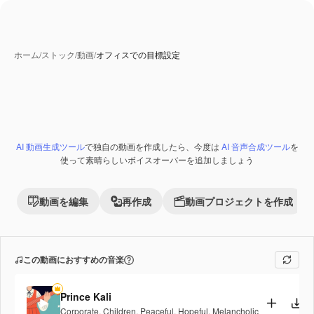
ホーム
/
ストック
/
動画
/
オフィスでの目標設定
AI 動画生成ツール
で独自の動画を作成したら、今度は
AI 音声合成ツール
を
Premium
使って素晴らしいボイスオーバーを追加しましょう
動画を編集
再作成
動画プロジェクトを作成
この動画におすすめの音楽
Prince Kali
Corporate
,
Children
,
Peaceful
,
Hopeful
,
Melancholic