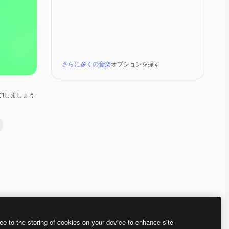
さらに多くの音楽
オプションを探す
加しましょう
Premium
Premium
Premium
Premium
ee to the storing of cookies on your device to enhance site