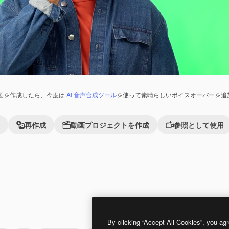
画を作成したら、今度は
AI 音声合成ツール
を使って素晴らしいボイスオーバーを追
再作成
動画プロジェクトを作成
参照として使用
Premium
Premium
By clicking “Accept All Cookies”, you agr