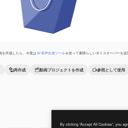
画を作成したら、今度は
AI 音声合成ツール
を使って素晴らしいボイスオーバーを追
再作成
動画プロジェクトを作成
参照として使用
Premium
Premium
By clicking “Accept All Cookies”, you agr