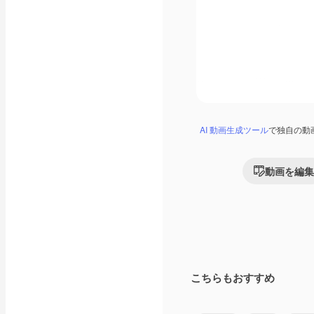
AI 動画生成ツール
で独自の動
動画を編集
こちらもおすすめ
Premium
Premium