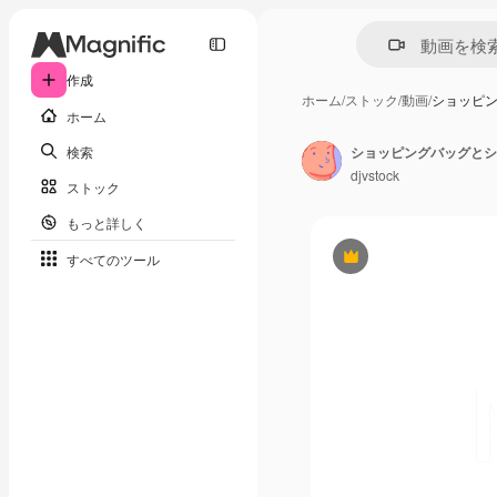
作成
ホーム
/
ストック
/
動画
/
ショッピ
ホーム
検索
ショッピングバッグとシ
djvstock
ストック
もっと詳しく
すべてのツール
Premium