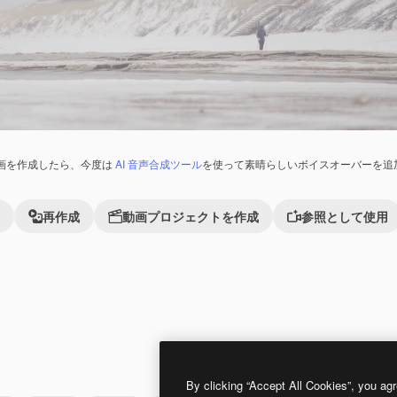
画を作成したら、今度は
AI 音声合成ツール
を使って素晴らしいボイスオーバーを追
再作成
動画プロジェクトを作成
参照として使用
Premium
Premium
By clicking “Accept All Cookies”, you agr