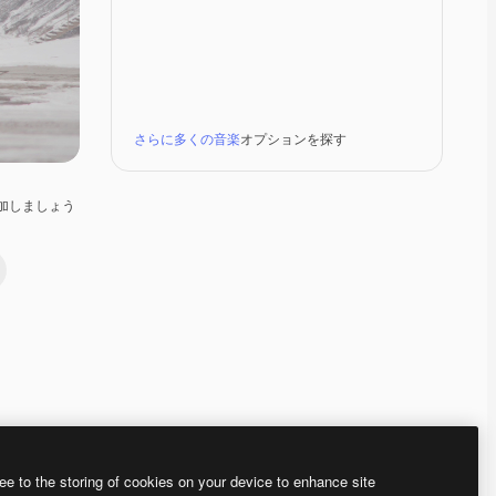
さらに多くの音楽
オプションを探す
加しましょう
Premium
Premium
Premium
Premium
ee to the storing of cookies on your device to enhance site