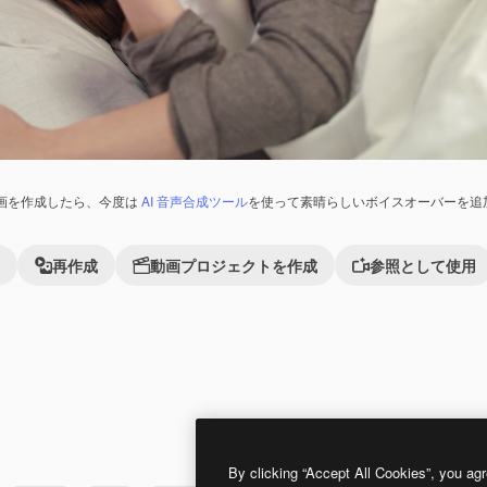
画を作成したら、今度は
AI 音声合成ツール
を使って素晴らしいボイスオーバーを追
再作成
動画プロジェクトを作成
参照として使用
Premium
Premium
By clicking “Accept All Cookies”, you agr