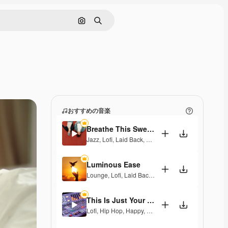
画像で検索
検索
おすすめの音楽
Breathe This Sweet Moment
Jazz
,
Lofi
,
Laid Back
,
Peaceful
,
Sentimental
Luminous Ease
Lounge
,
Lofi
,
Laid Back
,
Hopeful
This Is Just Your Dream
Lofi
,
Hip Hop
,
Happy
,
Laid Back
,
Peaceful
,
Melanch