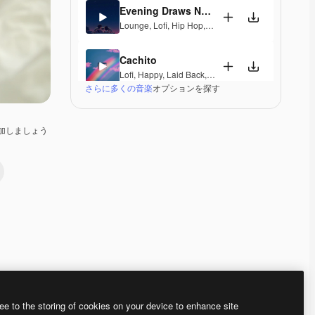
Evening Draws Near
Lounge
,
Lofi
,
Hip Hop
,
Laid Back
,
Peaceful
,
Hopefu
Cachito
Lofi
,
Happy
,
Laid Back
,
Peaceful
,
Hopeful
,
Sentimen
さらに多くの音楽
オプションを探す
Resilience
Lofi
,
Hip Hop
,
Laid Back
,
Hopeful
加しましょう
Written Fate
Lofi
,
Soul
,
Laid Back
,
Sentimental
,
Soulful
La Puertorri
Lofi
,
Laid Back
,
Peaceful
,
Hopeful
,
Sentimental
Mango Kimono
Lounge
,
Lofi
,
Hip Hop
,
Laid Back
,
Sentimental
Premium
Premium
Premium
Premium
ee to the storing of cookies on your device to enhance site