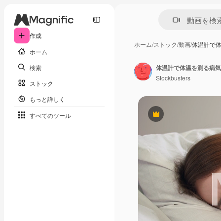
作成
ホーム
/
ストック
/
動画
/
体温計で
ホーム
検索
体温計で体温を測る病気
Stockbusters
ストック
もっと詳しく
すべてのツール
Premium