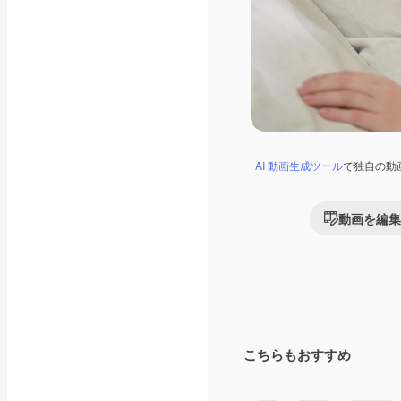
AI 動画生成ツール
で独自の動
動画を編集
こちらもおすすめ
Premium
Premium