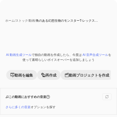
ホーム
/
ストック
/
動画
/
角のある幻想生物のモンスターT-レックス…
AI 動画生成ツール
で独自の動画を作成したら、今度は
AI 音声合成ツール
を
Premium
使って素晴らしいボイスオーバーを追加しましょう
動画を編集
再作成
動画プロジェクトを作成
この動画におすすめの音楽
さらに多くの音楽
オプションを探す