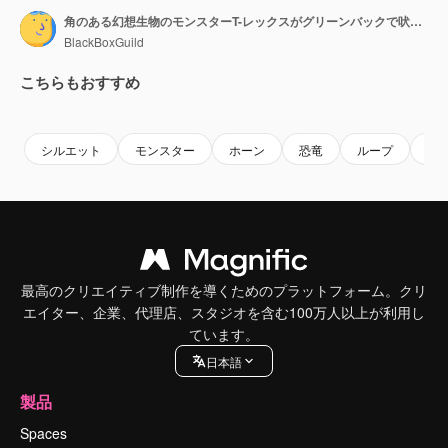
角のある幻想生物のモンスターT-レックスがグリーンバックで吠えているシルエット、サイドビュー。
BlackBoxGuild
こちらもおすすめ
Premium
Premium
Premium
Premium
シルエット
モンスター
ホーン
恐竜
ループ
生
最高のクリエイティブ制作を導くためのプラットフォーム。クリ
エイター、企業、代理店、スタジオを含む100万人以上が利用し
ています。
日本語
製品
Spaces