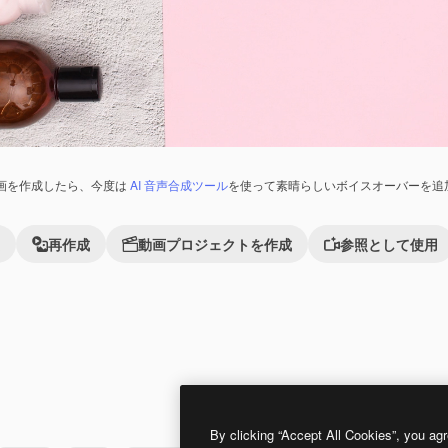
画を作成したら、今度は
AI 音声合成ツール
を使って素晴らしいボイスオーバーを追
再作成
動画プロジェクトを作成
参照として使用
Premium
Premium
By clicking “Accept All Cookies”, you agr