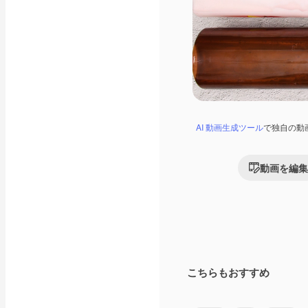
AI 動画生成ツール
で独自の動
動画を編集
こちらもおすすめ
Premium
Premium