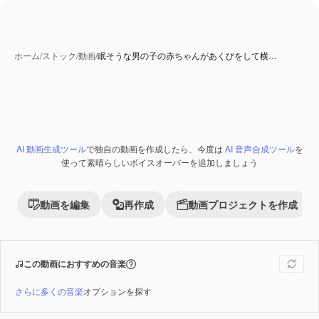
ホーム
/
ストック
/
動画
/
眠そうな男の子の赤ちゃんがあくびをして横…
AI 動画生成ツール
で独自の動画を作成したら、今度は
AI 音声合成ツール
を
Premium
使って素晴らしいボイスオーバーを追加しましょう
動画を編集
再作成
動画プロジェクトを作成
この動画におすすめの音楽
さらに多くの音楽
オプションを探す