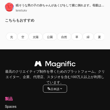
眠そうな男の子の赤ちゃんがあくびをして横に倒れます。母親は息子を抱きとめ、抱き上げてお腹に乗せます。
tereliukv
こちらもおすすめ
Premium
Premium
Premium
Premium
光
空
太陽
公園
自然
草
緑
夏
最高のクリエイティブ制作を導くためのプラットフォーム。クリ
エイター、企業、代理店、スタジオを含む100万人以上が利用し
ています。
日本語
製品
Spaces