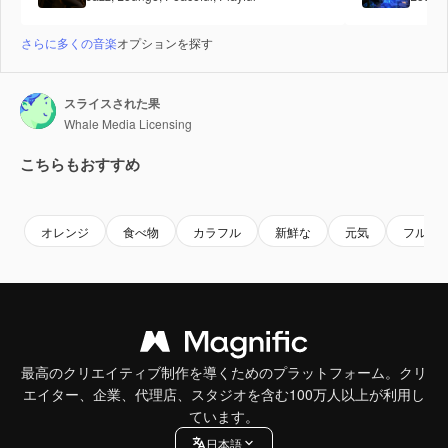
さらに多くの音楽
オプションを探す
スライスされた果
Whale Media Licensing
こちらもおすすめ
Premium
Premium
Premium
Premium
オレンジ
食べ物
カラフル
新鮮な
元気
フルー
最高のクリエイティブ制作を導くためのプラットフォーム。クリ
エイター、企業、代理店、スタジオを含む100万人以上が利用し
ています。
日本語