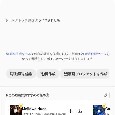
ホーム
/
ストック
/
動画
/
スライスされた果
AI 生成コンテンツ
AI 動画生成ツール
で独自の動画を作成したら、今度は
AI 音声合成ツール
を
Premium
使って素晴らしいボイスオーバーを追加しましょう
動画を編集
再作成
動画プロジェクトを作成
この動画におすすめの音楽
Mellows Hues
Galac
Jazz
,
Lounge
,
Peaceful
,
Playful
Loung