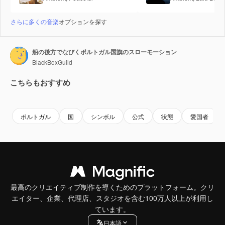
さらに多くの音楽
オプションを探す
船の後方でなびくポルトガル国旗のスローモーション
BlackBoxGuild
こちらもおすすめ
Premium
Premium
AIによって生成されました。
Premium
Premium
ポルトガル
国
シンボル
公式
状態
愛国者
最高のクリエイティブ制作を導くためのプラットフォーム。クリ
エイター、企業、代理店、スタジオを含む100万人以上が利用し
ています。
日本語