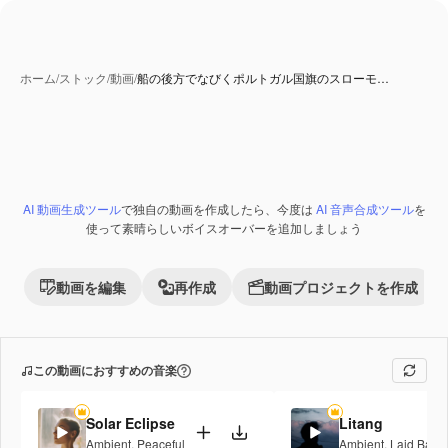
ホーム
/
ストック
/
動画
/
船の後方でなびくポルトガル国旗のスローモ…
AI 動画生成ツール
で独自の動画を作成したら、今度は
AI 音声合成ツール
を
Premium
使って素晴らしいボイスオーバーを追加しましょう
動画を編集
再作成
動画プロジェクトを作成
この動画におすすめの音楽
Solar Eclipse
Litang
Ambient
,
Peaceful
Ambient
,
Laid Back