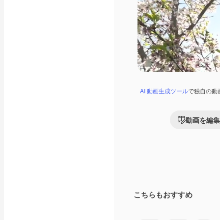
AI 動画生成ツール
で独自の動
動画を編集
こちらもおすすめ
Premium
Premium