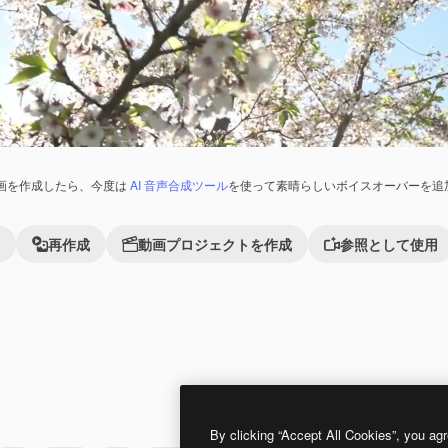
画を作成したら、今度は
AI 音声合成ツール
を使って素晴らしいボイスオーバーを追
再作成
動画プロジェクトを作成
参照として使用
Premium
Premium
By clicking “Accept All Cookies”, you agr