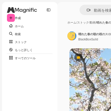
作成
ホーム
/
ストック
/
動画
/
晴れた春
ホーム
検索
晴れた春の朝の桜のスロ
BlackBoxGuild
ストック
もっと詳しく
すべてのツール
Premium