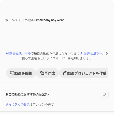
ホーム
/
ストック
/
動画
/
Small baby boy weari…
AI 動画生成ツール
で独自の動画を作成したら、今度は
AI 音声合成ツール
を
Premium
使って素晴らしいボイスオーバーを追加しましょう
動画を編集
再作成
動画プロジェクトを作成
この動画におすすめの音楽
さらに多くの音楽
オプションを探す