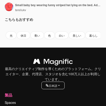
Small baby boy wearing funny striped hat lying on the bed. Adorable baby face with cute cheeks close up. Grey background.
tereliukv
こちらもおすすめ
Premium
Premium
Premium
Premium
光
休日
青い
色
白い
美しい
暮らし
最高のクリエイティブ制作を導くためのプラットフォーム。クリ
エイター、企業、代理店、スタジオを含む100万人以上が利用し
ています。
日本語
製品
Spaces