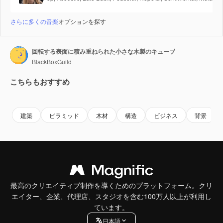
さらに多くの音楽
オプションを探す
回転する表面に積み重ねられた小さな木製のキューブ
BlackBoxGuild
こちらもおすすめ
Premium
Premium
Premium
Premium
建築
ピラミッド
木材
構造
ビジネス
背景
最高のクリエイティブ制作を導くためのプラットフォーム。クリ
エイター、企業、代理店、スタジオを含む100万人以上が利用し
ています。
日本語