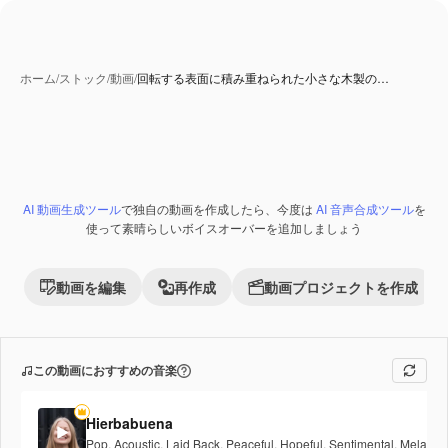
ホーム
/
ストック
/
動画
/
回転する表面に積み重ねられた小さな木製の…
AI 動画生成ツール
で独自の動画を作成したら、今度は
AI 音声合成ツール
を
Premium
使って素晴らしいボイスオーバーを追加しましょう
動画を編集
再作成
動画プロジェクトを作成
この動画におすすめの音楽
Hierbabuena
Pop
,
Acoustic
,
Laid Back
,
Peaceful
,
Hopeful
,
Sentimental
,
Melancho