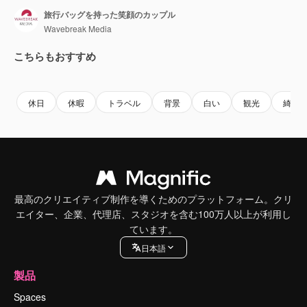
旅行バッグを持った笑顔のカップル
Wavebreak Media
こちらもおすすめ
Premium
Premium
Premium
Premium
休日
休暇
トラベル
背景
白い
観光
綺麗
最高のクリエイティブ制作を導くためのプラットフォーム。クリ
エイター、企業、代理店、スタジオを含む100万人以上が利用し
ています。
日本語
製品
Spaces