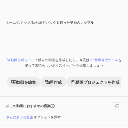
ホーム
/
ストック
/
動画
/
旅行バッグを持った笑顔のカップル
AI 動画生成ツール
で独自の動画を作成したら、今度は
AI 音声合成ツール
を
Premium
使って素晴らしいボイスオーバーを追加しましょう
動画を編集
再作成
動画プロジェクトを作成
この動画におすすめの音楽
さらに多くの音楽
オプションを探す