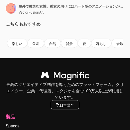
屋外で微笑む女性、彼女の周りにはハート型のアニメーションが浮かんでいる
VectorFusionArt
こちらもおすすめ
Premium
Premium
Premium
Premium
楽しい
公園
自然
背景
夏
暮らし
余暇
最高のクリエイティブ制作を導くためのプラットフォーム。クリ
エイター、企業、代理店、スタジオを含む100万人以上が利用し
ています。
日本語
製品
Spaces