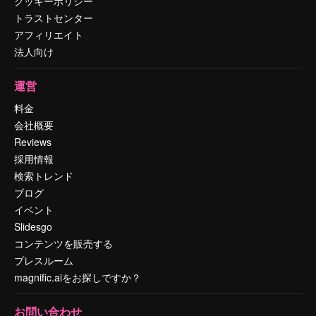
クッキーポリシー
トラストセンター
アフィリエイト
法人向け
運営
料金
会社概要
Reviews
採用情報
検索トレンド
ブログ
イベント
Slidesgo
コンテンツを販売する
プレスルーム
magnific.aiをお探しですか？
お問い合わせ