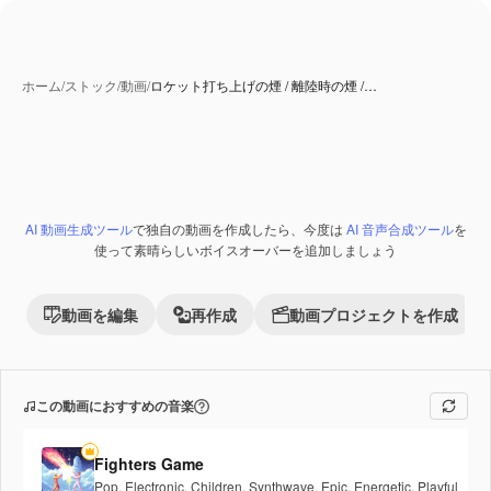
ホーム
/
ストック
/
動画
/
ロケット打ち上げの煙 / 離陸時の煙 /…
AI 動画生成ツール
で独自の動画を作成したら、今度は
AI 音声合成ツール
を
Premium
使って素晴らしいボイスオーバーを追加しましょう
動画を編集
再作成
動画プロジェクトを作成
この動画におすすめの音楽
Fighters Game
Pop
,
Electronic
,
Children
,
Synthwave
,
Epic
,
Energetic
,
Playful