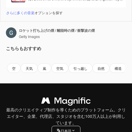
さらに多くの音楽
オプションを探す
ロケット打ち上げの煙 / 離陸時の煙 / 衝撃波の煙
Getty Images
こちらもおすすめ
Premium
Premium
Premium
Premium
空
天気
嵐
空気
引っ越し
自然
構造
最高のクリエイティブ制作を導くためのプラットフォーム。クリ
エイター、企業、代理店、スタジオを含む100万人以上が利用し
ています。
日本語