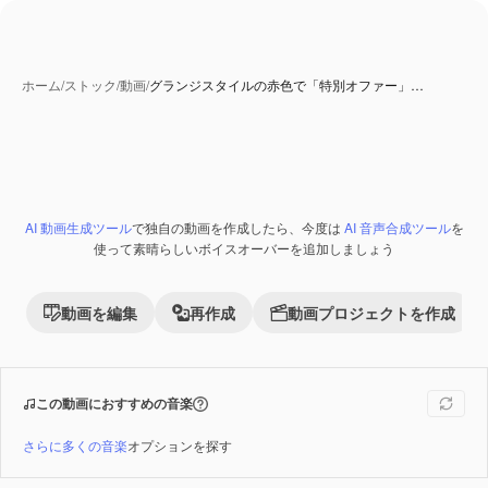
ホーム
/
ストック
/
動画
/
グランジスタイルの赤色で「特別オファー」…
AI 動画生成ツール
で独自の動画を作成したら、今度は
AI 音声合成ツール
を
Premium
使って素晴らしいボイスオーバーを追加しましょう
動画を編集
再作成
動画プロジェクトを作成
この動画におすすめの音楽
さらに多くの音楽
オプションを探す