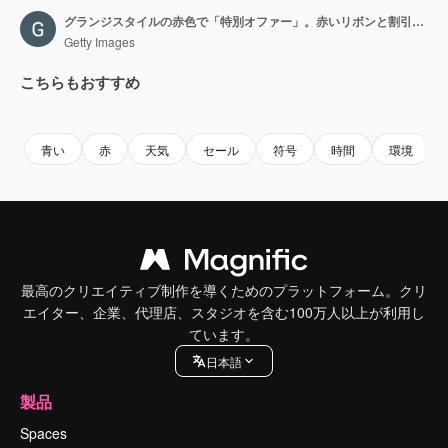
グランジスタイルの赤色で「特別オファー」。赤いリボンと割引ラベル。モーショングラフィックス
Getty Images
こちらもおすすめ
Premium
Premium
Premium
Premium
青い
赤
天気
セール
符号
時間
環境
最高のクリエイティブ制作を導くためのプラットフォーム。クリ
エイター、企業、代理店、スタジオを含む100万人以上が利用し
ています。
日本語
製品
Spaces