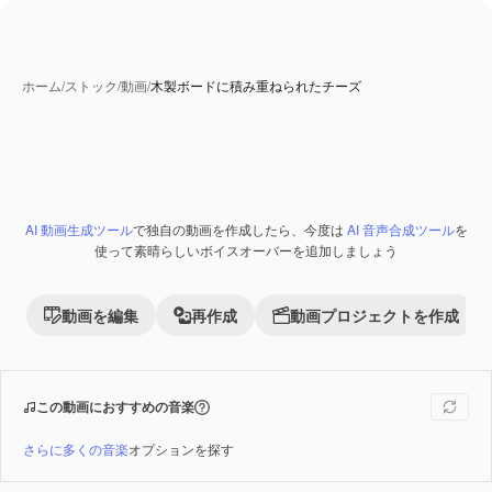
ホーム
/
ストック
/
動画
/
木製ボードに積み重ねられたチーズ
AI 生成コンテンツ
AI 動画生成ツール
で独自の動画を作成したら、今度は
AI 音声合成ツール
を
Premium
使って素晴らしいボイスオーバーを追加しましょう
動画を編集
再作成
動画プロジェクトを作成
この動画におすすめの音楽
さらに多くの音楽
オプションを探す