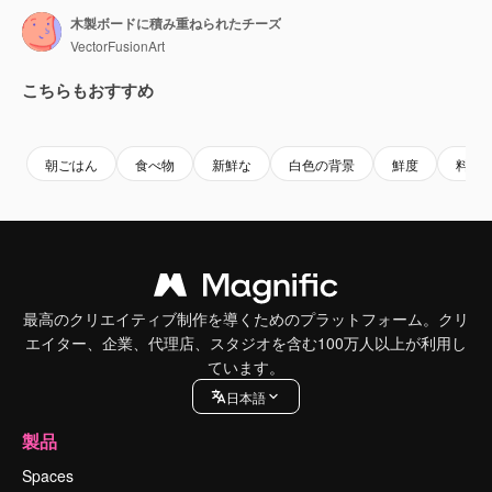
木製ボードに積み重ねられたチーズ
VectorFusionArt
こちらもおすすめ
Premium
Premium
AIによって生成されました。
Premium
Premium
AIによっ
朝ごはん
食べ物
新鮮な
白色の背景
鮮度
料理
最高のクリエイティブ制作を導くためのプラットフォーム。クリ
エイター、企業、代理店、スタジオを含む100万人以上が利用し
ています。
日本語
製品
Spaces