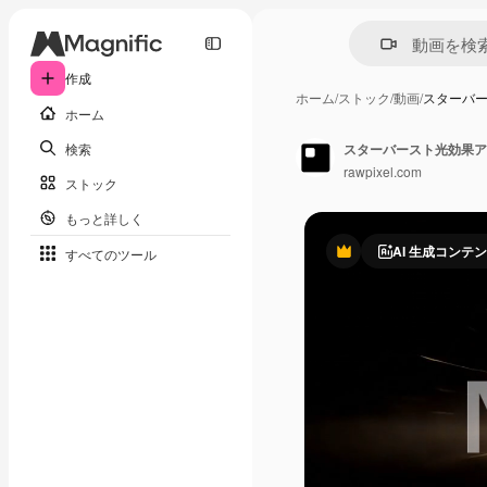
作成
ホーム
/
ストック
/
動画
/
スターバ
ホーム
検索
rawpixel.com
ストック
もっと詳しく
AI 生成コンテ
すべてのツール
Premium