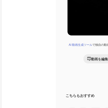
AI 動画生成ツール
で独自の動
動画を編集
こちらもおすすめ
Premium
Premium
AIによって生成さ