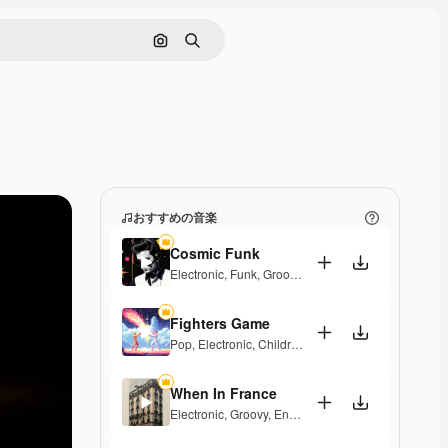
画像で検索
検索
おすすめの音楽
Cosmic Funk
Electronic
,
Funk
,
Groovy
,
Energetic
Fighters Game
Pop
,
Electronic
,
Children
,
Synthwave
,
Epic
,
Energet
When In France
Electronic
,
Groovy
,
Energetic
,
Playful
,
Exciting