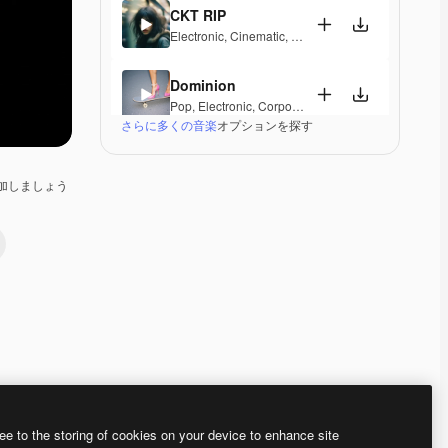
CKT RIP
Electronic
,
Cinematic
,
Epic
,
Dramatic
,
Energetic
Dominion
Pop
,
Electronic
,
Corporate
,
Happy
,
Groovy
,
Energet
さらに多くの音楽
オプションを探す
Hand Covers Bruise
Electronic
,
Cinematic
,
Synthwave
,
Dramatic
,
Energe
加しましょう
Freaky Trumpets
Pop
,
Electronic
,
Groovy
,
Energetic
,
Playful
,
Upbeat
Nothing Can Stop Us
Pop
,
Electronic
,
Funk
,
Disco
,
Groovy
,
Energetic
,
Sou
Bingo
Pop
,
Electronic
,
Groovy
,
Energetic
,
Playful
,
Upbeat
Premium
Premium
Premium
Premium
ee to the storing of cookies on your device to enhance site