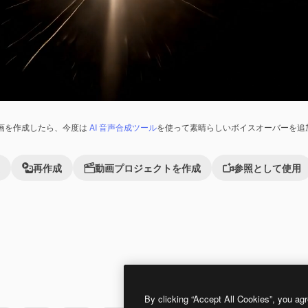
画を作成したら、今度は
AI 音声合成ツール
を使って素晴らしいボイスオーバーを追
再作成
動画プロジェクトを作成
参照として使用
れました。
Premium
Premium
AIによって生成されました。
By clicking “Accept All Cookies”, you agr