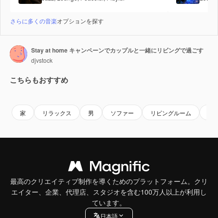
さらに多くの音楽
オプションを探す
Stay at home キャンペーンでカップルと一緒にリビングで過ごす
djvstock
こちらもおすすめ
Premium
Premium
Premium
Premium
家
リラックス
男
ソファー
リビングルーム
余
最高のクリエイティブ制作を導くためのプラットフォーム。クリ
エイター、企業、代理店、スタジオを含む100万人以上が利用し
ています。
日本語