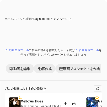
ホーム
/
ストック
/
動画
/
Stay at home キャンペーンで…
AI 動画生成ツール
で独自の動画を作成したら、今度は
AI 音声合成ツール
を
Premium
使って素晴らしいボイスオーバーを追加しましょう
動画を編集
再作成
動画プロジェクトを作成
この動画におすすめの音楽
Mellows Hues
Galac
Jazz
,
Lounge
,
Peaceful
,
Playful
Loung