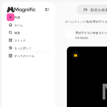
作成
ホーム
/
ストック
/
動画
/
手のアイ
ホーム
検索
手のアイコン付きストッ
Infi Studio
ストック
もっと詳しく
すべてのツール
Premium