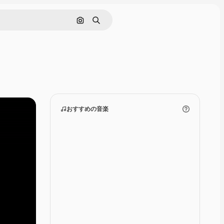
画像で検索
検索
おすすめの音楽