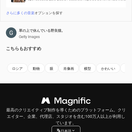
さらに多くの音楽
オプションを探す
草の上で休んでいる野良猫。
Getty Images
こちらもおすすめ
Premium
Premium
Premium
Premium
ロシア
動物
眼
肖像画
横型
かわいい
見
最高のクリエイティブ制作を導くためのプラットフォーム。クリ
エイター、企業、代理店、スタジオを含む100万人以上が利用し
ています。
日本語