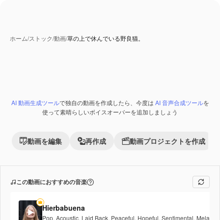
ホーム
/
ストック
/
動画
/
草の上で休んでいる野良猫。
AI 動画生成ツール
で独自の動画を作成したら、今度は
AI 音声合成ツール
を
Premium
使って素晴らしいボイスオーバーを追加しましょう
動画を編集
再作成
動画プロジェクトを作成
この動画におすすめの音楽
Hierbabuena
Pop
,
Acoustic
,
Laid Back
,
Peaceful
,
Hopeful
,
Sentimental
,
Melancho