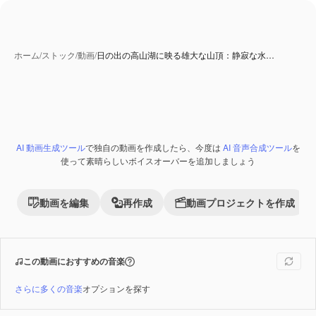
ホーム
/
ストック
/
動画
/
日の出の高山湖に映る雄大な山頂：静寂な水…
AI 生成コンテンツ
AI 動画生成ツール
で独自の動画を作成したら、今度は
AI 音声合成ツール
を
Premium
使って素晴らしいボイスオーバーを追加しましょう
動画を編集
再作成
動画プロジェクトを作成
この動画におすすめの音楽
さらに多くの音楽
オプションを探す