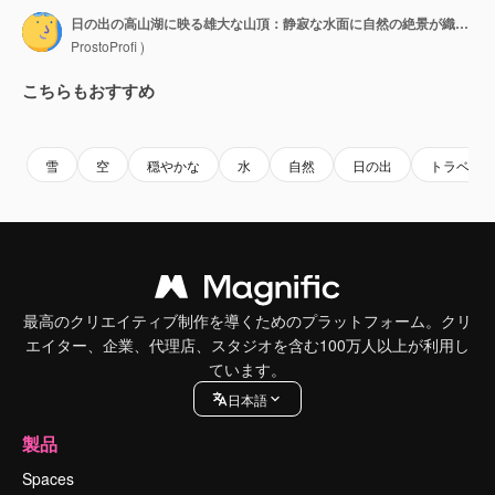
日の出の高山湖に映る雄大な山頂：静寂な水面に自然の絶景が織りなす息をのむような美しさ。
ProstoProfi )
こちらもおすすめ
Premium
Premium
Premium
Premium
雪
空
穏やかな
水
自然
日の出
トラベル
最高のクリエイティブ制作を導くためのプラットフォーム。クリ
エイター、企業、代理店、スタジオを含む100万人以上が利用し
ています。
日本語
製品
Spaces