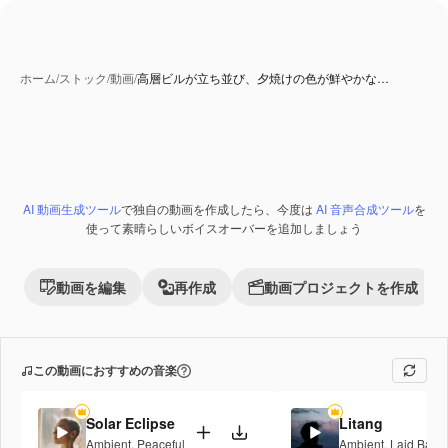
ホーム
/
ストック
/
動画
/
高層ビルが立ち並び、夕焼けの色が鮮やかな…
AI 生成コンテンツ
AI 動画生成ツール
で独自の動画を作成したら、今度は
AI 音声合成ツール
を
Premium
使って素晴らしいボイスオーバーを追加しましょう
動画を編集
再作成
動画プロジェクトを作成
この動画におすすめの音楽
Solar Eclipse
Litang
Ambient
,
Peaceful
Ambient
,
Laid Back