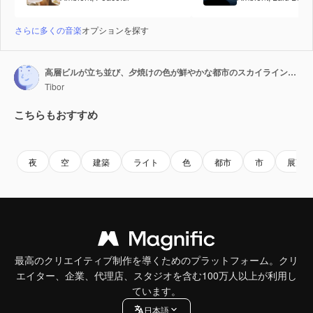
さらに多くの音楽
オプションを探す
高層ビルが立ち並び、夕焼けの色が鮮やかな都市のスカイラインの、息をのむような黄昏時の眺め。昼から夜への移り変わりを捉えています。
Tibor
こちらもおすすめ
Premium
Premium
AIによって生成されました。
Premium
Premium
夜
空
建築
ライト
色
都市
市
展望
最高のクリエイティブ制作を導くためのプラットフォーム。クリ
エイター、企業、代理店、スタジオを含む100万人以上が利用し
ています。
日本語