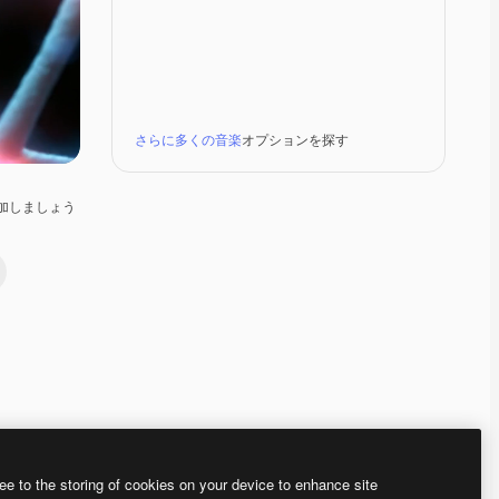
さらに多くの音楽
オプションを探す
加しましょう
Premium
Premium
AIによって生成されました。
Premium
Premium
AIによって生成さ
ee to the storing of cookies on your device to enhance site