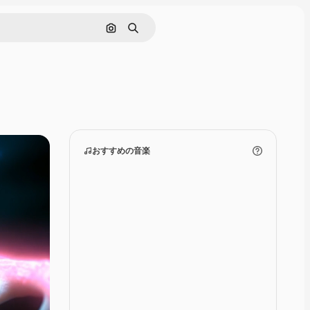
画像で検索
検索
おすすめの音楽