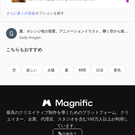
さらに多くの音楽
オプションを探す
夏、オレンジ色の背景。アニメーションイラスト。輝く空から差し込む光線が回転する。コピースペース付きのシームレスループ。
Getty Images
こちらもおすすめ
Premium
Premium
Premium
Premium
空
楽しい
太陽
夏
時間
日没
黄色
設
最高のクリエイティブ制作を導くためのプラットフォーム。クリ
エイター、企業、代理店、スタジオを含む100万人以上が利用し
ています。
日本語