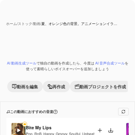
ホーム
/
ストック
/
動画
/
夏、オレンジ色の背景。アニメーションイラ…
AI 動画生成ツール
で独自の動画を作成したら、今度は
AI 音声合成ツール
を
Premium
使って素晴らしいボイスオーバーを追加しましょう
動画を編集
再作成
動画プロジェクトを作成
この動画におすすめの音楽
Bite My Lips
Pop
,
RnB
,
Happy
,
Groovy
,
Soulful
,
Upbeat