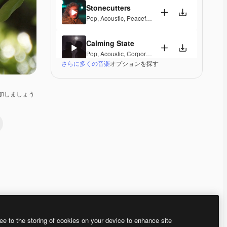
Stonecutters
Pop
,
Acoustic
,
Peaceful
,
Hopeful
,
Melancholic
Calming State
Pop
,
Acoustic
,
Corporate
,
Laid Back
,
Peaceful
,
Hop
さらに多くの音楽
オプションを探す
Parguito
Pop
,
Acoustic
,
Happy
,
Groovy
,
Laid Back
,
Peaceful
加しましょう
If I Lose Myself Dancing
Pop
,
Acoustic
,
Reggae
,
Groovy
,
Laid Back
,
Peacefu
Gentle Rains
Acoustic
,
Laid Back
,
Peaceful
,
Hopeful
,
Sentimenta
Her Beautiful Garden
Acoustic
,
Cinematic
,
Laid Back
,
Peaceful
,
Hopeful
,
Premium
Premium
Premium
Premium
ee to the storing of cookies on your device to enhance site