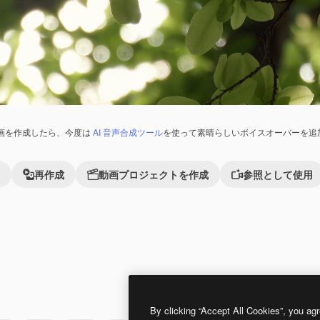
画を作成したら、今度は
AI 音声合成ツール
を使って素晴らしいボイスオーバーを追
再作成
動画プロジェクトを作成
参照として使用
Premium
Premium
By clicking “Accept All Cookies”, you agr