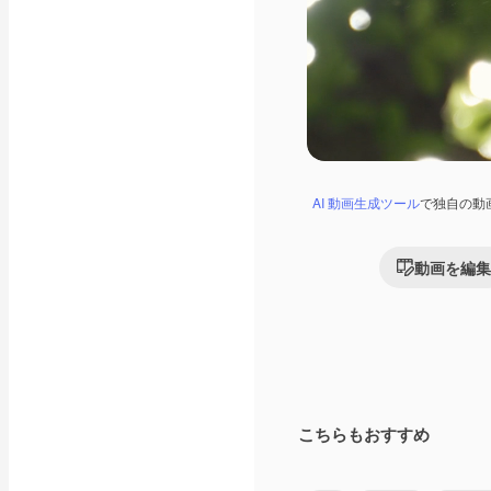
AI 動画生成ツール
で独自の動
動画を編集
こちらもおすすめ
Premium
Premium