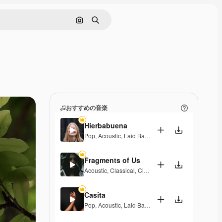
画像で検索
検索
おすすめの音楽
Hierbabuena
Pop
,
Acoustic
,
Laid Back
,
Peaceful
,
Hopeful
,
Senti
Fragments of Us
Acoustic
,
Classical
,
Cinematic
,
Dramatic
,
Peaceful
,
Casita
Pop
,
Acoustic
,
Laid Back
,
Peaceful
,
Hopeful
,
Senti