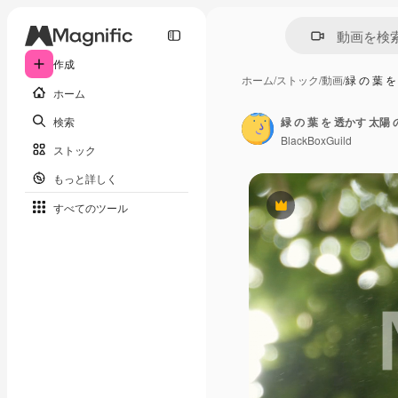
作成
ホーム
/
ストック
/
動画
/
緑 の 葉 
ホーム
検索
緑 の 葉 を 透かす 太陽 
BlackBoxGuild
ストック
もっと詳しく
すべてのツール
Premium