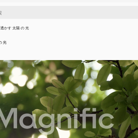
を 透かす 太陽 の 光
の 光