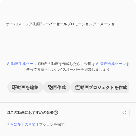
ホーム
/
ストック
/
動画
/
スーパーセールプロモーションアニメーショ…
AI 動画生成ツール
で独自の動画を作成したら、今度は
AI 音声合成ツール
を
Premium
使って素晴らしいボイスオーバーを追加しましょう
動画を編集
再作成
動画プロジェクトを作成
この動画におすすめの音楽
さらに多くの音楽
オプションを探す