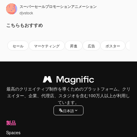
スーパーセールプロモーションアニメーション
djvstock
こちらもおすすめ
Premium
Premium
Premium
Premium
セール
マーケティング
昇進
広告
ポスター
バ
最高のクリエイティブ制作を導くためのプラットフォーム。クリ
エイター、企業、代理店、スタジオを含む100万人以上が利用し
ています。
日本語
製品
Spaces