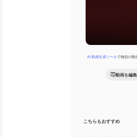
AI 動画生成ツール
で独自の動
動画を編集
こちらもおすすめ
Premium
Premium
AIによって生成さ