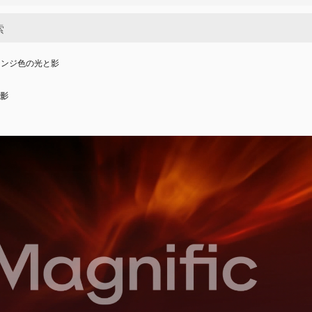
レンジ色の光と影
影