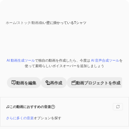
ホーム
/
ストック
/
動画
/
白い壁に掛かっているTシャツ
AI 動画生成ツール
で独自の動画を作成したら、今度は
AI 音声合成ツール
を
Premium
使って素晴らしいボイスオーバーを追加しましょう
動画を編集
再作成
動画プロジェクトを作成
この動画におすすめの音楽
さらに多くの音楽
オプションを探す