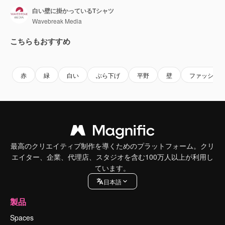
白い壁に掛かっているTシャツ
Wavebreak Media
こちらもおすすめ
Premium
Premium
AIによって生成されました。
Premium
Premium
AIによっ
赤
緑
白い
ぶら下げ
平野
壁
ファッショ
最高のクリエイティブ制作を導くためのプラットフォーム。クリ
エイター、企業、代理店、スタジオを含む100万人以上が利用し
ています。
日本語
製品
Spaces