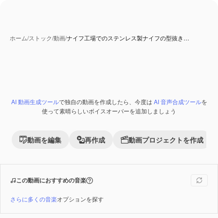
ホーム
/
ストック
/
動画
/
ナイフ工場でのステンレス製ナイフの型抜き…
AI 動画生成ツール
で独自の動画を作成したら、今度は
AI 音声合成ツール
を
Premium
使って素晴らしいボイスオーバーを追加しましょう
動画を編集
再作成
動画プロジェクトを作成
この動画におすすめの音楽
さらに多くの音楽
オプションを探す