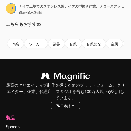
ナイフ工場でのステンレス製ナイフの型抜き作業、クローズアップ。
BlackBoxGuild
こちらもおすすめ
Premium
Premium
作業
ワーカー
業界
伝統
伝統的な
金属
最高のクリエイティブ制作を導くためのプラットフォーム。クリ
エイター、企業、代理店、スタジオを含む100万人以上が利用し
ています。
日本語
製品
Spaces