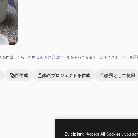
画を作成したら、今度は
AI 音声合成ツール
を使って素晴らしいボイスオーバーを追
再作成
動画プロジェクトを作成
参照として使用
Premium
Premium
By clicking “Accept All Cookies”, you agr