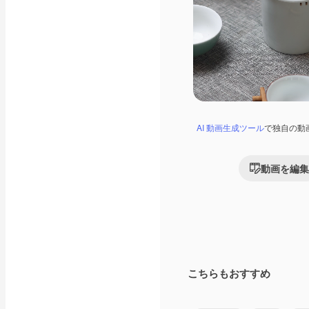
AI 動画生成ツール
で独自の動
動画を編集
こちらもおすすめ
Premium
Premium