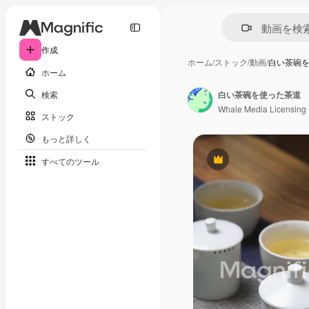
作成
ホーム
/
ストック
/
動画
/
白い茶碗
ホーム
検索
白い茶碗を使った茶道
Whale Media Licensing
ストック
もっと詳しく
すべてのツール
Premium