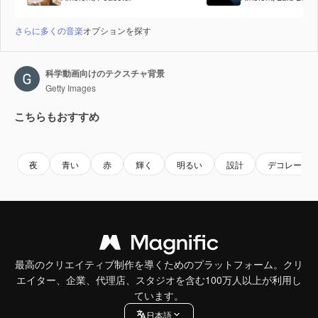
さらに多くの音楽
オプションを探す
科学動画向けのテクスチャ背景
Getty Images
こちらもおすすめ
Premium
Premium
Premium
Premium
夜
青い
赤
輝く
明るい
設計
デコレーシ
最高のクリエイティブ制作を導くためのプラットフォーム。クリ
エイター、企業、代理店、スタジオを含む100万人以上が利用し
ています。
日本語