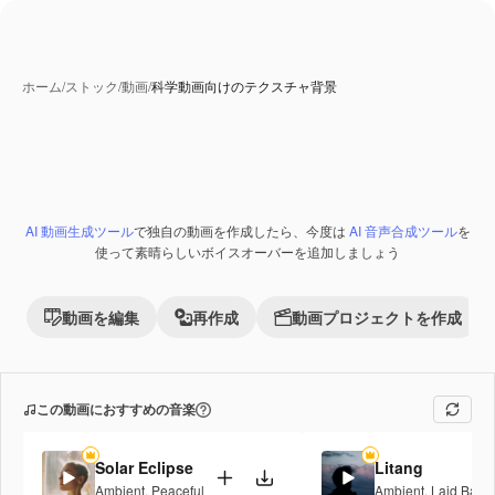
ホーム
/
ストック
/
動画
/
科学動画向けのテクスチャ背景
AI 動画生成ツール
で独自の動画を作成したら、今度は
AI 音声合成ツール
を
Premium
使って素晴らしいボイスオーバーを追加しましょう
動画を編集
再作成
動画プロジェクトを作成
この動画におすすめの音楽
Solar Eclipse
Litang
Ambient
,
Peaceful
Ambient
,
Laid Back